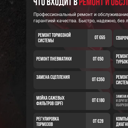
Что входит в
ремонт и обс
Профессиональный ремонт и обслуживание
гарантией качества. Быстро, надежно, без 
Ремонт тормозной
от €65
Сваро
системы
Ремон
Ремонт пневматики
от €50
Турбо
замена сцепления
Ремон
от €350
систем
Замена 
Мойка сажевых
от €180
и друго
фильтров (dpf)
оборудо
Регулировка
компь
от €28
тормозов
диагн