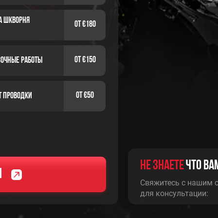
а шкворня
от €180
от €150
сочные работы
от €50
т Проводки
Не Знаете
что ва
РЕМОНТ И
я
ОБСЛУЖИВАНИЕ
Свяжитесь с нашим 
РЕМОНТ
для консультации:
ЭЛЕКТРООБОР