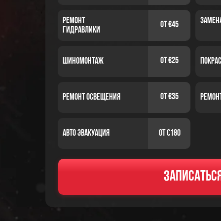
Ремонт
замен
от €45
гидравлики
от €25
Шиномонтаж
покра
от €35
Ремонт Освещения
Ремон
Авто эвакуация
от €180
Услуги
Записатьс