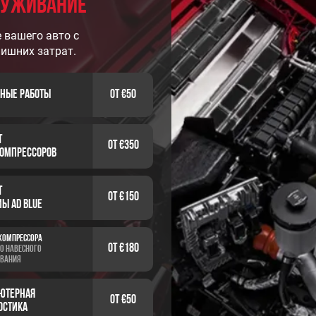
луживание
 вашего авто с
лишних затрат.
чные работы
от €50
т
от €350
компрессоров
т
от €150
ы ad blue
компрессора
от €180
го навесного
вания
ютерная
от €50
остика