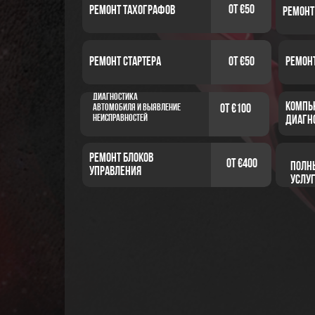
от €50
Ремонт тахографов
Ремонт
Ремонт стартера
от €50
Ремонт
Диагностика
Компь
автомобиля и выявление
от €100
неисправностей
диагн
Ремонт блоков
от €400
Полн
управления
услуг