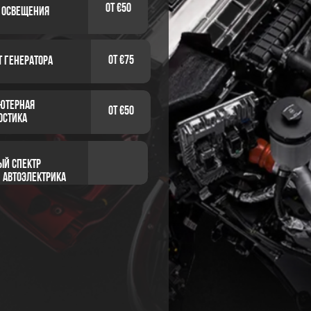
от €50
 освещения
от €75
 генератора
ютерная
от €50
остика
ый спектр
 автоэлектрика